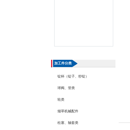
加工件分类
锭杯（锭子、纱锭）
球阀、管类
轮类
烟草机械配件
柱塞、轴套类